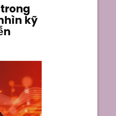
 trong
nhìn kỹ
iễn