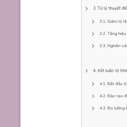
Từ lý thuyết đế
Giảm tỷ l
Tăng hiệu
Nghiên cứu
Kết luận: lộ tr
Bắt đầu t
Đào tạo độ
Đo lường 