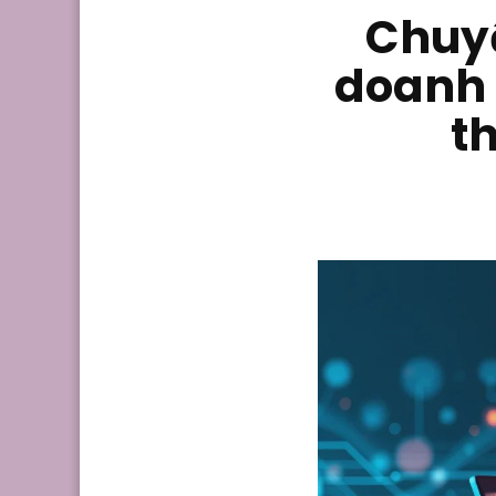
Chuyể
doanh 
th