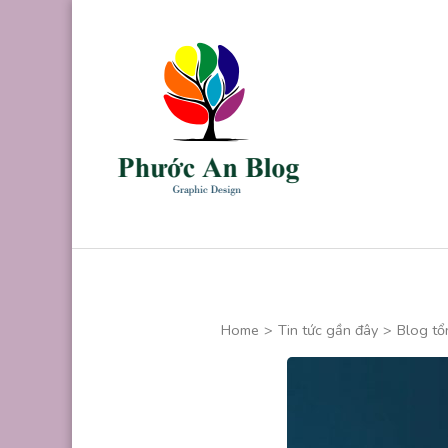
Skip
to
content
(Press
Enter)
Phước An B
Chuyên thiết kế
Home
>
Tin tức gần đây
>
Blog tổ