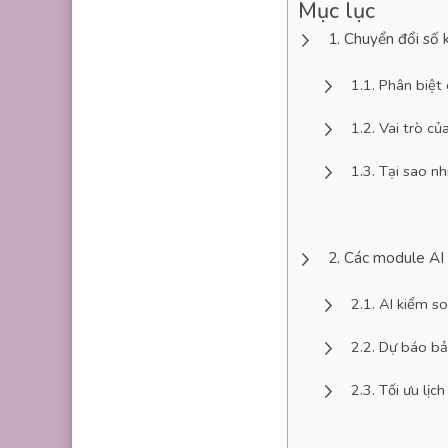
Mục lục
Chuyển đổi số k
Phân biệt 
Vai trò củ
Tại sao nh
Các module AI đ
AI kiểm so
Dự báo bả
Tối ưu lịc