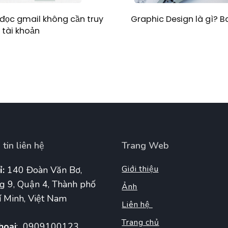
Graphic Design là gì? 
đọc gmail không cần truy
 tài khoản
tin liên hệ
Trang Web
Giới thiệu
ỉ:
140 Đoàn Văn Bơ,
g 9, Quận 4, Thành phố
Ảnh
 Minh, Việt Nam
Liên hệ
Trang chủ
hoại
: 0909100123