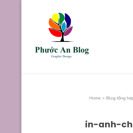
Skip
to
content
(Press
Enter)
Phước An B
Chuyên thiết kế
Home
>
Blog tổng hợ
in-anh-ch