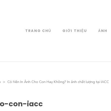
TRANG CHỦ
GIỚI THIỆU
ẢNH
log
 đồ họa
p
>
Có Nên In Ảnh Cho Con Hay Không? In ảnh chất lượng tại IACC
o-con-iacc