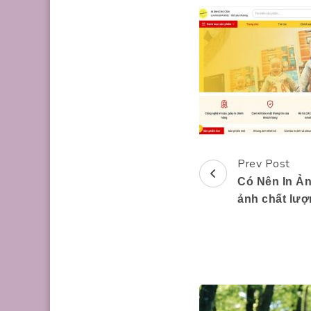
Prev Post
Post
Có Nên In Ả
Navigation
ảnh chất lượ