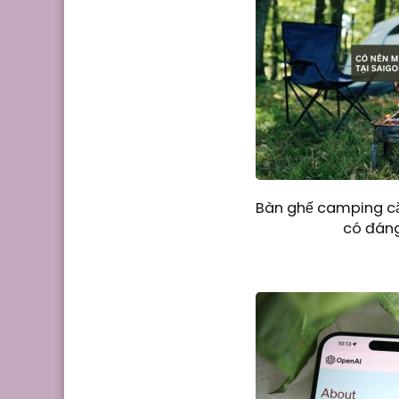
Bàn ghế camping cắ
có đán