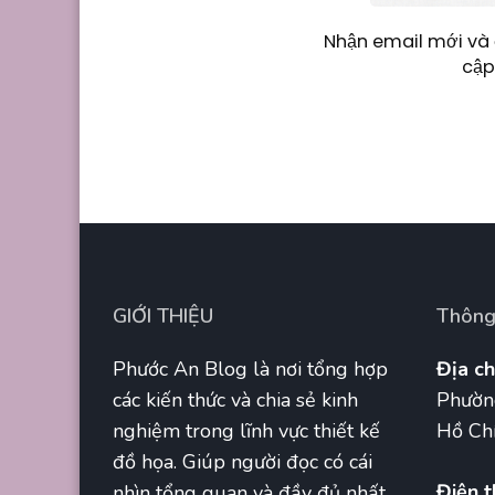
Nhận email mới và 
cập
GIỚI THIỆU
Thông 
Phước An Blog là nơi tổng hợp
Địa ch
các kiến thức và chia sẻ kinh
Phườn
nghiệm trong lĩnh vực thiết kế
Hồ Chí
đồ họa. Giúp người đọc có cái
Điện t
nhìn tổng quan và đầy đủ nhất