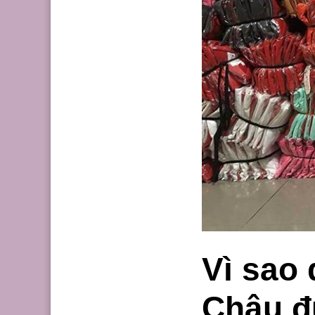
Vì sao
Châu đ