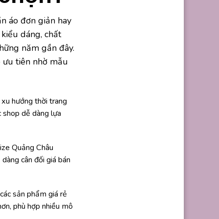
ần áo đơn giản hay
kiểu dáng, chất
 những năm gần đây.
p ưu tiên nhờ mẫu
xu hướng thời trang
ác shop dễ dàng lựa
 size Quảng Châu
ễ dàng cân đối giá bán
các sản phẩm giá rẻ
 hơn, phù hợp nhiều mô