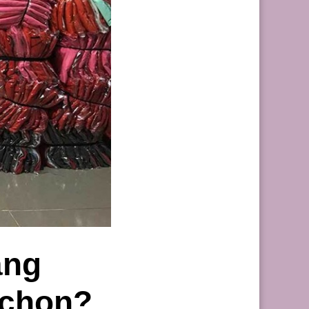
ảng
 chọn?