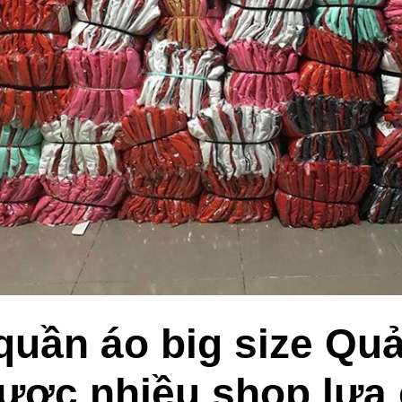
 quần áo big size Qu
ược nhiều shop lựa