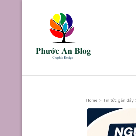
Skip
to
content
(Press
Enter)
Phước An B
Chuyên thiết kế
Home
>
Tin tức gần đây