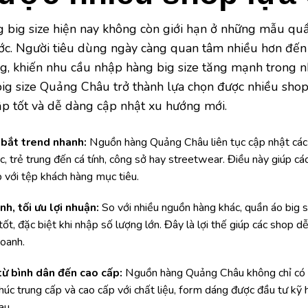
ng big size hiện nay không còn giới hạn ở những mẫu qu
ớc. Người tiêu dùng ngày càng quan tâm nhiều hơn đến 
rang, khiến nhu cầu nhập hàng big size tăng mạnh trong
big size Quảng Châu trở thành lựa chọn được nhiều sho
p tốt và dễ dàng cập nhật xu hướng mới.
bắt trend nhanh:
Nguồn hàng Quảng Châu liên tục cập nhật các 
c, trẻ trung đến cá tính, công sở hay streetwear. Điều này giúp c
với tệp khách hàng mục tiêu.
nh, tối ưu lợi nhuận:
So với nhiều nguồn hàng khác, quần áo big
ốt, đặc biệt khi nhập số lượng lớn. Đây là lợi thế giúp các shop d
doanh.
từ bình dân đến cao cấp:
Nguồn hàng Quảng Châu không chỉ có 
úc trung cấp và cao cấp với chất liệu, form dáng được đầu tư kỹ
au.