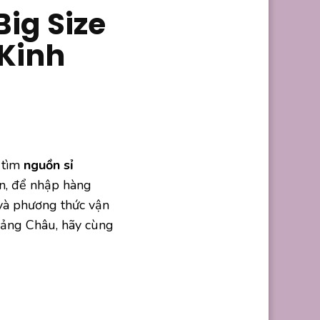
ig Size
Kinh
 tìm
nguồn sỉ
ên, để nhập hàng
u và phương thức vận
uảng Châu, hãy cùng