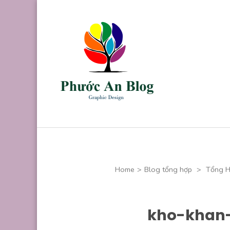
Skip
to
content
(Press
Enter)
Phước An B
Chuyên thiết kế
Home
>
Blog tổng hợp
>
Tổng H
kho-khan