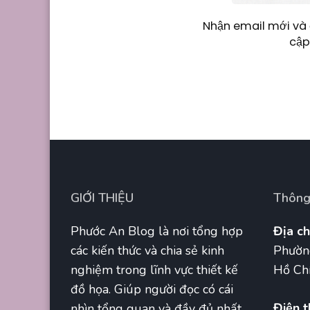
Nhận email mới và 
cập
GIỚI THIỆU
Thông 
Phước An Blog là nơi tổng hợp
Địa ch
các kiến thức và chia sẻ kinh
Phườn
nghiệm trong lĩnh vực thiết kế
Hồ Chí
đồ họa. Giúp người đọc có cái
Điện t
nhìn tổng quan và đầy đủ nhất