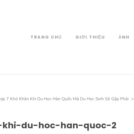
TRANG CHỦ
GIỚI THIỆU
ẢNH
log
 đồ họa
ợp 7 Khó Khăn Khi Du Học Hàn Quốc Mà Du Học Sinh Sẽ Gặp Phải
>
-khi-du-hoc-han-quoc-2