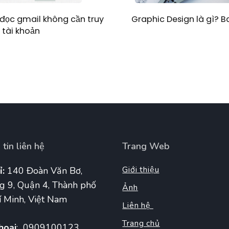
Graphic Design là gì? 
đọc gmail không cần truy
 tài khoản
tin liên hệ
Trang Web
Giới thiệu
ỉ:
140 Đoàn Văn Bơ,
g 9, Quận 4, Thành phố
Ảnh
 Minh, Việt Nam
Liên hệ
Trang chủ
hoại
: 0909100123