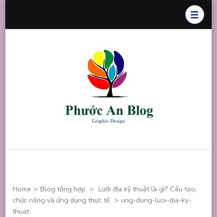
Skip
to
content
(Press
Enter)
Phước An
Chuyên thiết
Blog
kế đồ họa
Home
>
Blog tổng hợp
>
Lưới địa kỹ thuật là gì? Cấu tạo,
chức năng và ứng dụng thực tế
>
ung-dung-luoi-dia-ky-
thuat