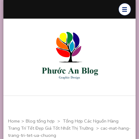
Skip
to
content
(Press
Enter)
Phước An
Chuyên thiết
Blog
kế đồ họa
Home
>
Blog tổng hợp
>
Tổng Hợp Các Nguồn Hàng
Trang Trí Tết Đẹp Giá Tốt Nhất Thị Trường
>
cac-mat-hang-
trang-tri-tet-ua-chuong