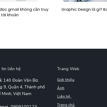
Graphic Design là gì? 
đọc gmail không cần truy
 tài khoản
tin liên hệ
Trang Web
Giới thiệu
ỉ:
140 Đoàn Văn Bơ,
g 9, Quận 4, Thành phố
Ảnh
 Minh, Việt Nam
Liên hệ
Trang chủ
hoại
: 0909100123