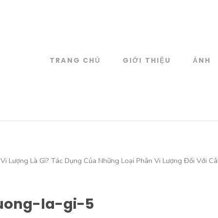
TRANG CHỦ
GIỚI THIỆU
ẢNH
log
 đồ họa
Vi Lượng Là Gì? Tác Dụng Của Những Loại Phân Vi Lượng Đối Với Câ
uong-la-gi-5