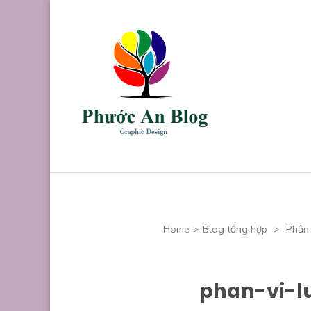
Skip
to
content
(Press
Enter)
Phước An B
Chuyên thiết kế
Home
>
Blog tổng hợp
>
Phân 
phan-vi-l