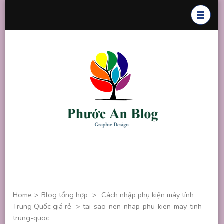
Skip
to
content
(Press
Enter)
Phước An
Chuyên thiết
Blog
kế đồ họa
Home
>
Blog tổng hợp
>
Cách nhập phụ kiện máy tính
Trung Quốc giá rẻ
>
tai-sao-nen-nhap-phu-kien-may-tinh-
trung-quoc