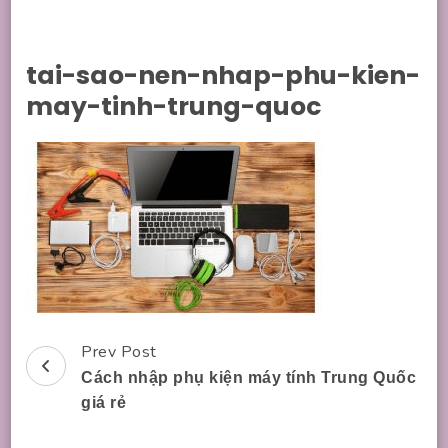
tai-sao-nen-nhap-phu-kien-
may-tinh-trung-quoc
Prev Post
Post
Cách nhập phụ kiện máy tính Trung Quốc
Navigation
giá rẻ