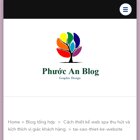
Skip
to
content
(Press
Enter)
Phước An
Chuyên thiết
Blog
kế đồ họa
Home
>
Blog tổng hợp
>
Cách thiết kế web spa thu hút và
kích thích vị giác khách hàng
>
tai-sao-thiet-ke-website