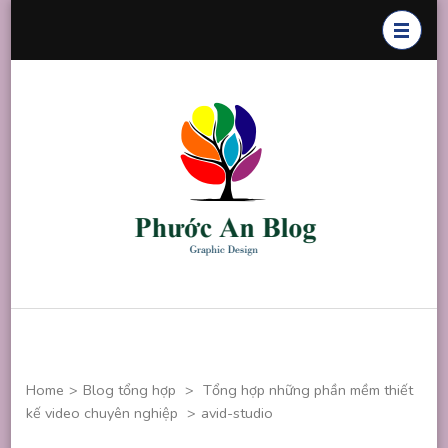
Skip
to
content
(Press
Enter)
Phước An
Chuyên thiết
Blog
kế đồ họa
Home
>
Blog tổng hợp
>
Tổng hợp những phần mềm thiết
kế video chuyên nghiệp
>
avid-studio