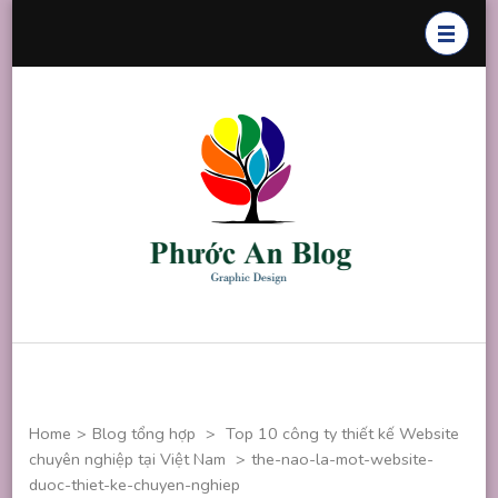
Skip
to
content
(Press
Enter)
Phước An
Chuyên thiết
Blog
kế đồ họa
Home
>
Blog tổng hợp
>
Top 10 công ty thiết kế Website
chuyên nghiệp tại Việt Nam
>
the-nao-la-mot-website-
duoc-thiet-ke-chuyen-nghiep