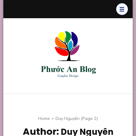
Skip
to
content
(Press
Enter)
Phước An
Chuyên thiết
Blog
kế đồ họa
Home
>
Duy Nguyên
(Page 2)
Author:
Duy Nguyên