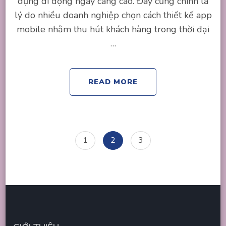
dụng di động ngày càng cao. Đây cũng chính là
lý do nhiều doanh nghiệp chọn cách thiết kế app
mobile nhằm thu hút khách hàng trong thời đại
…
READ MORE
Posts
Page
Page
Page
1
2
3
navigation