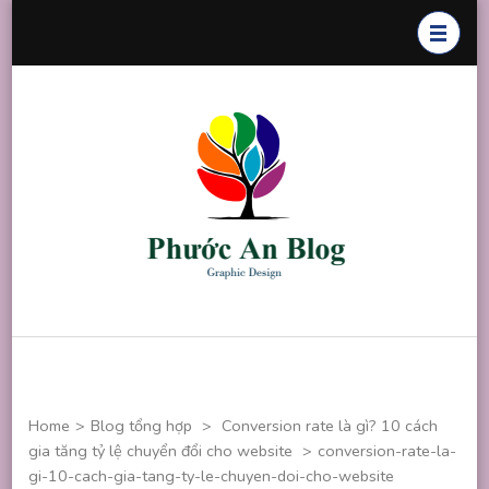
Skip
to
content
(Press
Enter)
Phước An
Chuyên thiết
Blog
kế đồ họa
Home
>
Blog tổng hợp
>
Conversion rate là gì? 10 cách
gia tăng tỷ lệ chuyển đổi cho website
>
conversion-rate-la-
gi-10-cach-gia-tang-ty-le-chuyen-doi-cho-website