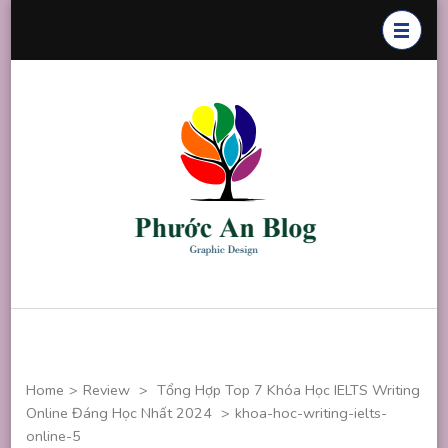
Skip
to
content
(Press
Enter)
Phước An
Chuyên thiết
Blog
kế đồ họa
Home
>
Review
>
Tổng Hợp Top 7 Khóa Học IELTS Writing
Online Đáng Học Nhất 2024
>
khoa-hoc-writing-ielts-
online-5