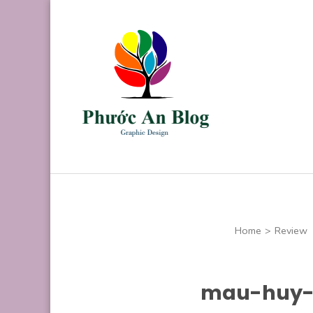
Skip
to
content
(Press
Enter)
Phước An B
Chuyên thiết kế
Home
>
Review
mau-huy-