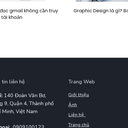
Graphic Design là gì? 
đọc gmail không cần truy
 tài khoản
tin liên hệ
Trang Web
Giới thiệu
ỉ:
140 Đoàn Văn Bơ,
g 9, Quận 4, Thành phố
Ảnh
 Minh, Việt Nam
Liên hệ
Trang chủ
hoại
: 0909100123