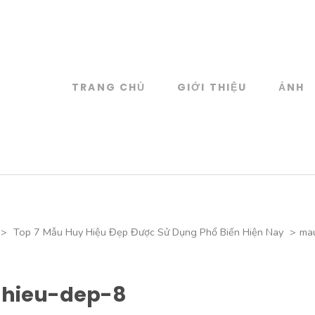
TRANG CHỦ
GIỚI THIỆU
ẢNH
log
 đồ họa
>
Top 7 Mẫu Huy Hiệu Đẹp Được Sử Dụng Phổ Biến Hiện Nay
>
ma
hieu-dep-8