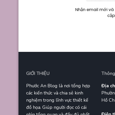
Nhận email mới và 
cập
GIỚI THIỆU
Thông 
Phước An Blog là nơi tổng hợp
Địa ch
các kiến thức và chia sẻ kinh
Phườn
nghiệm trong lĩnh vực thiết kế
Hồ Chí
đồ họa. Giúp người đọc có cái
Điện t
nhìn tổng quan và đầy đủ nhất