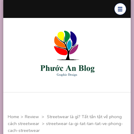
Skip
to
content
(Press
Enter)
Phước An
Chuyên thiết
Blog
kế đồ họa
Home
>
Review
>
Streetwear là gì? Tất tần tật về phong
cách streetwear
>
streetwear-la-gi-tat-tan-tat-ve-phong-
cach-streetwear