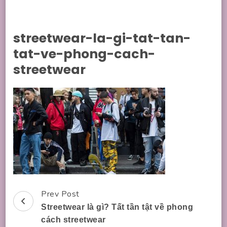
streetwear-la-gi-tat-tan-
tat-ve-phong-cach-
streetwear
Prev Post
Post
Streetwear là gì? Tất tần tật về phong
Navigation
cách streetwear