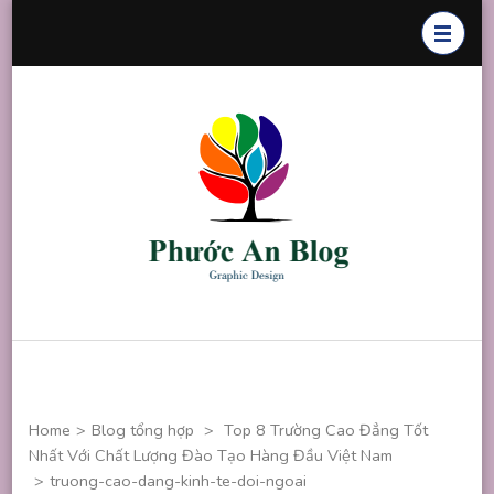
Skip
to
content
(Press
Enter)
Phước An
Chuyên thiết
Blog
kế đồ họa
Home
>
Blog tổng hợp
>
Top 8 Trường Cao Đẳng Tốt
Nhất Với Chất Lượng Đào Tạo Hàng Đầu Việt Nam
>
truong-cao-dang-kinh-te-doi-ngoai