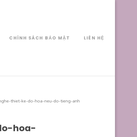
CHÍNH SÁCH BẢO MẬT
LIÊN HỆ
nghe-thiet-ke-do-hoa-neu-do-tieng-anh
do-hoa-