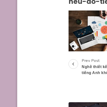
neu-do-ti
Prev Post
Post
Nghề thiết k
Navigation
tiếng Anh kh