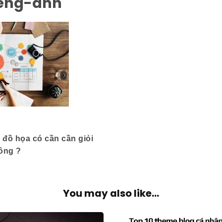
eng-anh
ế đồ họa có cần cần giỏi
ông ?
You may also like...