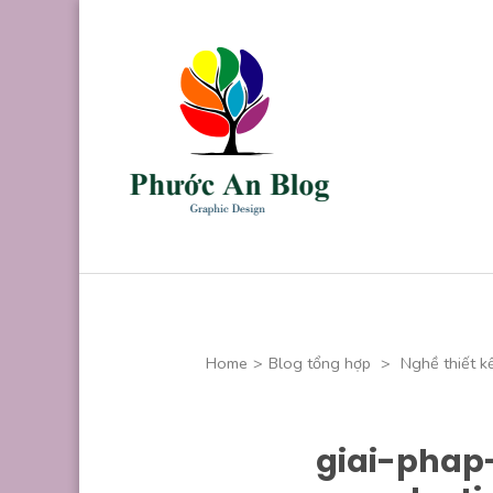
Skip
to
content
(Press
Enter)
Phước An B
Chuyên thiết kế
Home
>
Blog tổng hợp
>
Nghề thiết k
giai-phap