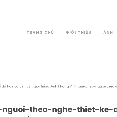
TRANG CHỦ
GIỚI THIỆU
ẢNH
log
 đồ họa
ế đồ họa có cần cần giỏi tiếng Anh không ?
>
giai-phap-nguoi-theo-
-nguoi-theo-nghe-thiet-ke-