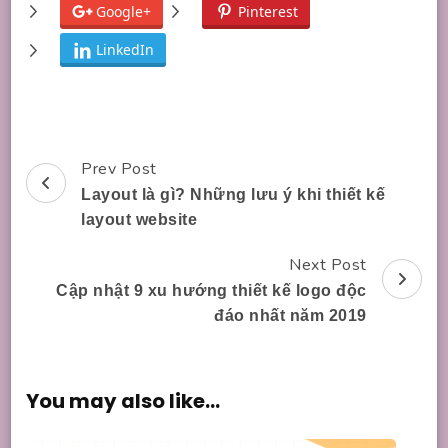
Google+
Pinterest
LinkedIn
Prev Post
Post
Layout là gì? Những lưu ý khi thiết kế
Navigation
layout website
Next Post
Cập nhật 9 xu hướng thiết kế logo độc
đáo nhất năm 2019
You may also like...